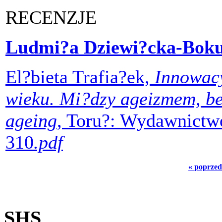
RECENZJE
Ludmi?a Dziewi?cka-Bok
El?bieta Trafia?ek,
Innowacy
wieku. Mi?dzy ageizmem, be
ageing
, Toru?: Wydawnictw
310
.pdf
« poprzed
SHS