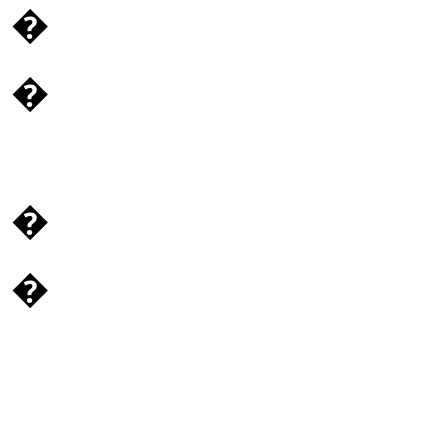
�
�
�
�