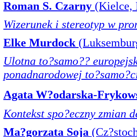
Roman S. Czarny
(Kielce,
Wizerunek i stereotyp w pro
Elke Murdock
(Luksembur
Ulotna to?samo?? europejska
ponadnarodowej to?samo?ci 
Agata W?odarska-Fryko
Kontekst spo?eczny zmian d
Ma?gorzata Soja
(Cz?stoc