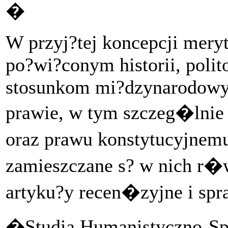
�
W przyj?tej koncepcji mery
po?wi?conym historii, polit
stosunkom mi?dzynarodowym
prawie, w tym szczeg�lnie h
oraz prawu konstytucyjne
zamieszczane s? w nich r�
artyku?y recen�zyjne i spr
�Studia Humanistyczno-S