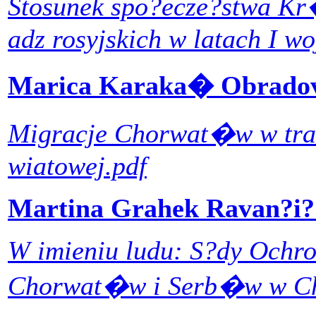
Stosunek spo?ecze?stwa Kr�
adz rosyjskich w latach I w
Marica Karaka� Obrad
Migracje Chorwat�w w trakc
wiatowej.pdf
Martina Grahek Ravan?i
W imieniu ludu: S?dy Ochr
Chorwat�w i Serb�w w Cho