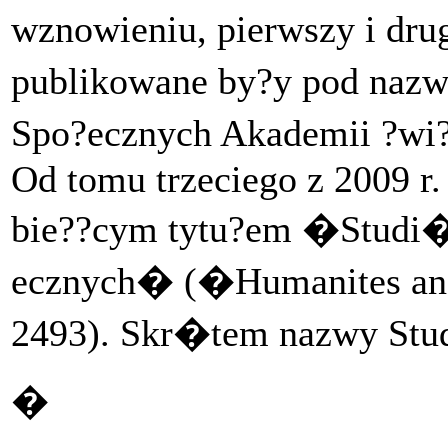
wznowieniu, pierwszy i dru
publikowane by?y pod na
Spo?ecznych Akademii ?wi?
Od tomu trzeciego z 2009 r
bie??cym tytu?em �Studi
ecznych� (�Humanites and
2493). Skr�tem nazwy St
�