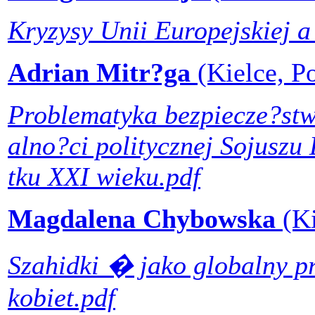
Kryzysy Unii Europejskiej a
Adrian Mitr?ga
(Kielce, P
Problematyka bezpiecze?stw
alno?ci politycznej Sojusz
tku XXI wieku.pdf
Magdalena Chybowska
(K
Szahidki � jako globalny p
kobiet.pdf