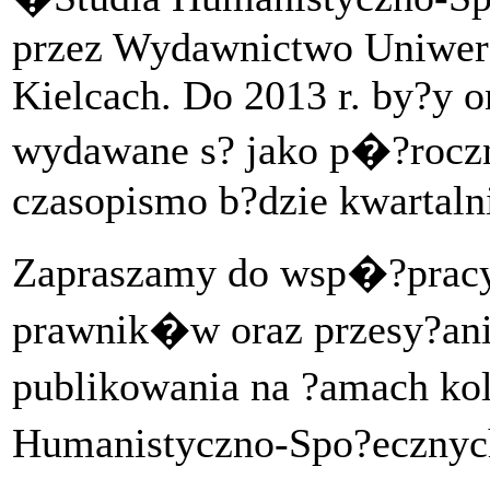
przez Wydawnictwo Uniwer
Kielcach. Do 2013 r. by?y o
wydawane s? jako p�?roczni
czasopismo b?dzie kwartaln
Zapraszamy do wsp�?pracy
prawnik�w oraz przesy?an
publikowania na ?amach 
Humanistyczno-Spo?eczny