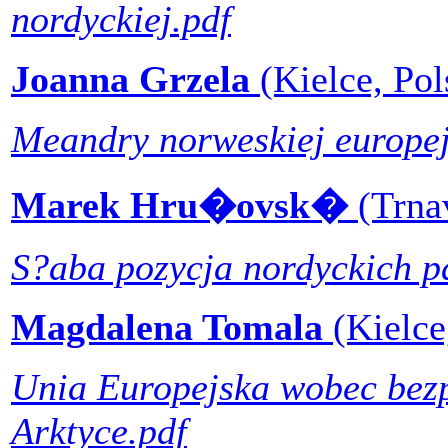
nordyckiej.pdf
Joanna Grzela
(Kielce, Pol
Meandry norweskiej europej
Marek Hru�ovsk�
(Trna
S?aba pozycja nordyckich pa
Magdalena Tomala
(Kielce
Unia Europejska wobec bez
Arktyce.pdf