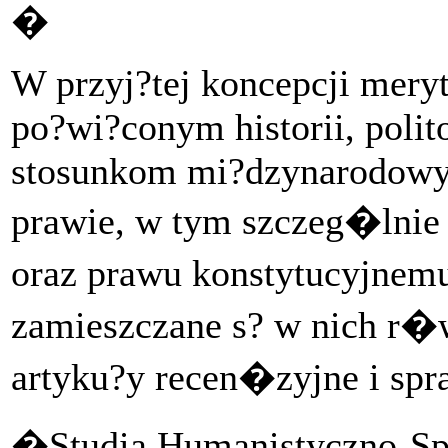
�
W przyj?tej koncepcji mery
po?wi?conym historii, polit
stosunkom mi?dzynarodowym
prawie, w tym szczeg�lnie h
oraz prawu konstytucyjne
zamieszczane s? w nich r�
artyku?y recen�zyjne i spr
�Studia Humanistyczno-S