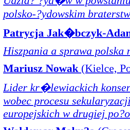
Udzia? ?yd�w w powstaniu
polsko-?ydowskim braterstw
Patrycja Jak�bczyk-Ad
Hiszpania a sprawa polska 
Mariusz Nowak
(Kielce, P
Lider kr�lewiackich konse
wobec procesu sekularyzacj
europejskich w drugiej po?