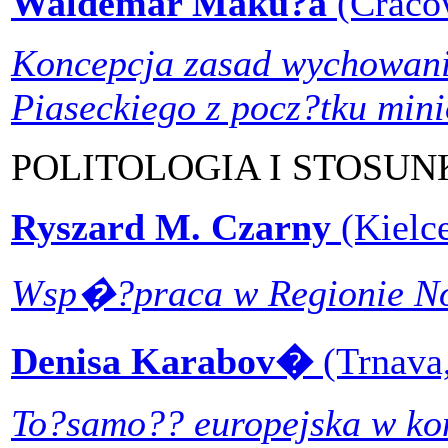
Waldemar Maku?a
(Craco
Koncepcja zasad wychowani
Piaseckiego z pocz?tku mini
POLITOLOGIA I STOSU
Ryszard M. Czarny
(Kielc
Wsp�?praca w Regionie No
Denisa Karabov�
(Trnava
To?samo?? europejska w ko