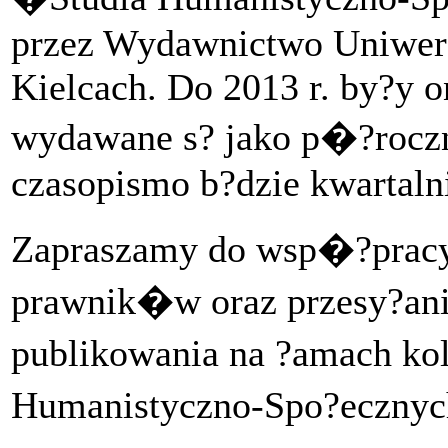
przez Wydawnictwo Uniwer
Kielcach. Do 2013 r. by?y o
wydawane s? jako p�?roczni
czasopismo b?dzie kwartaln
Zapraszamy do wsp�?pracy
prawnik�w oraz przesy?an
publikowania na ?amach 
Humanistyczno-Spo?eczny