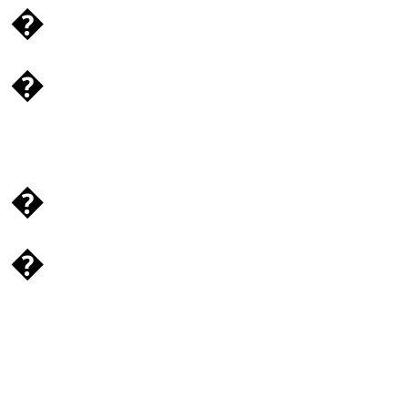
�
�
�
�