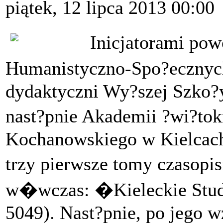
piątek, 12 lipca 2013 00:00
Inicjatorami po
Humanistyczno-Spo?eczny
dydaktyczni Wy?szej Szko?y
nast?pnie Akademii ?wi?tok
Kochanowskiego w Kielcach
trzy pierwsze tomy czasopi
w�wczas: �Kieleckie Stud
5049). Nast?pnie, po jego w