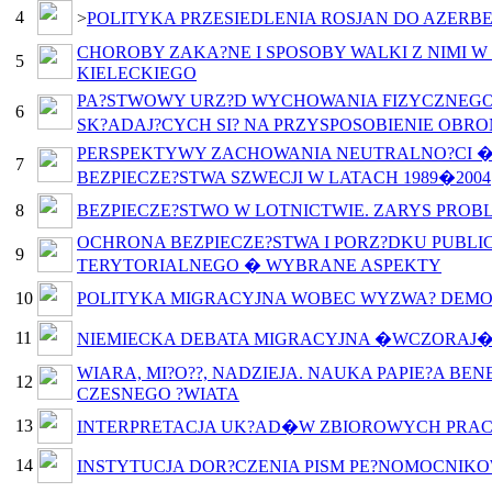
4
>
POLITYKA PRZESIEDLENIA ROSJAN DO AZERBE
CHOROBY ZAKA?NE I SPOSOBY WALKI Z NIMI W 
5
KIELECKIEGO
PA?STWOWY URZ?D WYCHOWANIA FIZYCZNEGO 
6
SK?ADAJ?CYCH SI? NA PRZYSPOSOBIENIE OBRO
PERSPEKTYWY ZACHOWANIA NEUTRALNO?CI � 
7
BEZPIECZE?STWA SZWECJI W LATACH 1989�2004
8
BEZPIECZE?STWO W LOTNICTWIE. ZARYS PROB
OCHRONA BEZPIECZE?STWA I PORZ?DKU PUBL
9
TERYTORIALNEGO � WYBRANE ASPEKTY
10
POLITYKA MIGRACYJNA WOBEC WYZWA? DEMOG
11
NIEMIECKA DEBATA MIGRACYJNA �WCZORAJ�
WIARA, MI?O??, NADZIEJA. NAUKA PAPIE?A B
12
CZESNEGO ?WIATA
13
INTERPRETACJA UK?AD�W ZBIOROWYCH PRAC
14
INSTYTUCJA DOR?CZENIA PISM PE?NOMOCNIK