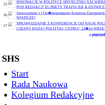
INNOWACJE W POLITYCE SPO?ECZNEJ XXI WIEKU
15
POD REDAKCJ? EL?BIETY TRAFIA?EK KATOWICE
Sprawozdanie z I Og�lnopolskiego Kongresu Euro
16
WIADCZE?
SPRAWOZDANIE Z KONFERENCJI: OD NAUK POL
17
CZESNY BADA? POLITYKI, USTRO?, 22�24 WRZE
« poprzed
SHS
Start
Rada Naukowa
Kolegium Redakcyjne