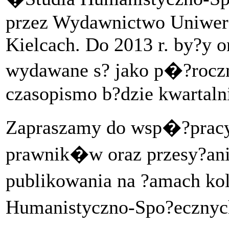
przez Wydawnictwo Uniwer
Kielcach. Do 2013 r. by?y o
wydawane s? jako p�?roczni
czasopismo b?dzie kwartaln
Zapraszamy do wsp�?pracy
prawnik�w oraz przesy?an
publikowania na ?amach 
Humanistyczno-Spo?eczny