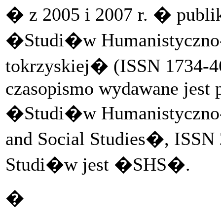
� z 2005 i 2007 r. � publ
�Studi�w Humanistyczno-
tokrzyskiej� (ISSN 1734-46
czasopismo wydawane jest 
�Studi�w Humanistyczno
and Social Studies�, ISSN
Studi�w jest �SHS�.
�