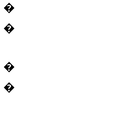
�
�
�
�