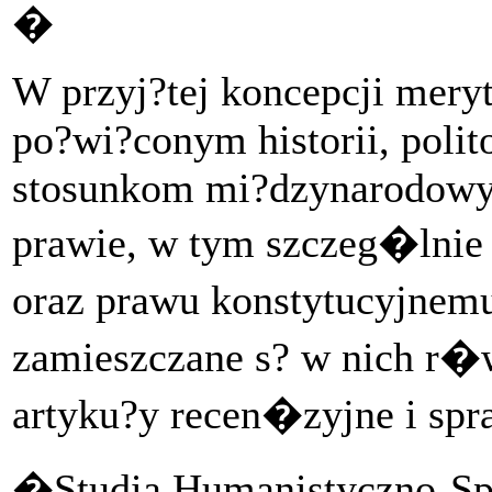
�
W przyj?tej koncepcji mery
po?wi?conym historii, polit
stosunkom mi?dzynarodowym
prawie, w tym szczeg�lnie h
oraz prawu konstytucyjne
zamieszczane s? w nich r�
artyku?y recen�zyjne i spr
�Studia Humanistyczno-S