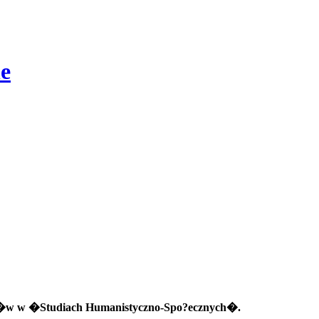
e
ku?�w w �Studiach Humanistyczno-Spo?ecznych�.