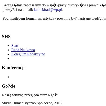
Szczeg�lnie zapraszamy do wsp�?pracy historyk�w i prawnik�w z dzi
przesy?a? na e-mail:
kubickirad@wp.pl
.
Pod wzgl?dem formalnym artyku?y powinny by? napisane wed?ug n
SHS
Start
Rada Naukowa
Kolegium Redakcyjne
Konferencje
Go?cie
Naszą witrynę przegląda teraz
6
gości
Studia Humanistyczno Społeczne, 2013