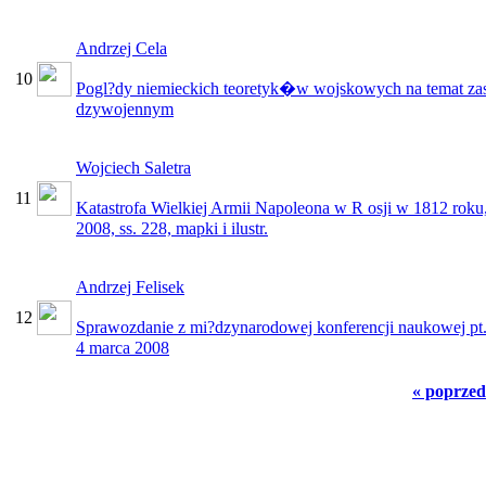
Andrzej Cela
10
Pogl?dy niemieckich teoretyk�w wojskowych na temat zasad
dzywojennym
Wojciech Saletra
11
Katastrofa Wielkiej Armii Napoleona w R osji w 1812 roku,
2008, ss. 228, mapki i ilustr.
Andrzej Felisek
12
Sprawozdanie z mi?dzynarodowej konferencji naukowej pt
4 marca 2008
« poprzed