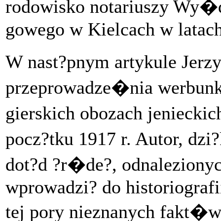
rodowisko notariuszy Wy�d
gowego w Kielcach w latac
W nast?pnym artykule Jerz
przeprowadze�nia werbunku
gierskich obozach jeniecki
pocz?tku 1917 r. Autor, dz
dot?d ?r�de?, odnalezionyc
wprowadzi? do historiograf
tej pory nieznanych fakt�w