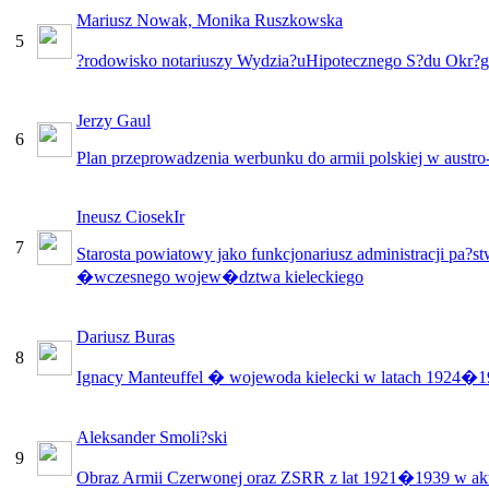
Mariusz Nowak, Monika Ruszkowska
5
?rodowisko notariuszy Wydzia?uHipotecznego S?du Okr?
Jerzy Gaul
6
Plan przeprowadzenia werbunku do armii polskiej w austro
Ineusz CiosekIr
7
Starosta powiatowy jako funkcjonariusz administracji pa?s
�wczesnego wojew�dztwa kieleckiego
Dariusz Buras
8
Ignacy Manteuffel � wojewoda kielecki w latach 1924�
Aleksander Smoli?ski
9
Obraz Armii Czerwonej oraz ZSRR z lat 1921�1939 w ak