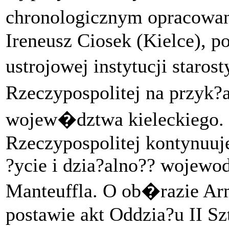
chronologicznym opracowan
Ireneusz Ciosek (Kielce), p
ustrojowej instytucji staro
Rzeczypospolitej na przyk
wojew�dztwa kieleckiego. 
Rzeczypospolitej kontynuuje
?ycie i dzia?alno?? wojewo
Manteuffla. O ob�razie Ar
postawie akt Oddzia?u II S