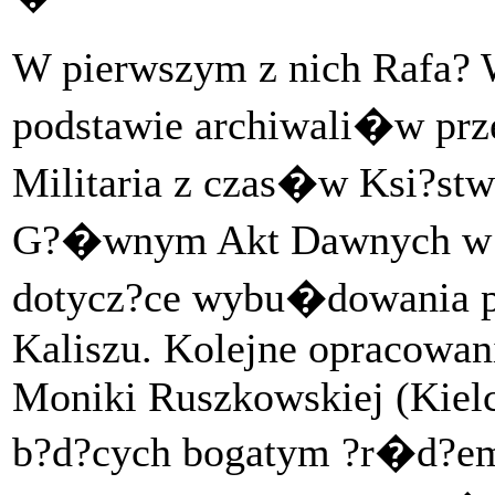
W pierwszym z nich Rafa?
podstawie archiwali�w pr
Militaria z czas�w Ksi?s
G?�wnym Akt Dawnych w W
dotycz?ce wybu�dowania p
Kaliszu. Kolejne opracowan
Moniki Ruszkowskiej (Kielce
b?d?cych bogatym ?r�d?em 