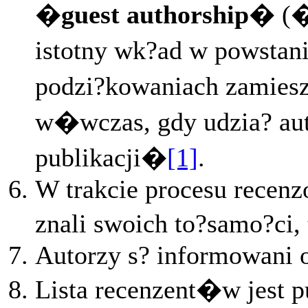
�
guest authorship
� (
istotny wk?ad w powstani
podzi?kowaniach zamiesz
w�wczas, gdy udzia? aut
publikacji�
[1]
.
W trakcie procesu recenz
znali swoich to?samo?ci,
Autorzy s? informowani 
Lista recenzent�w jest p