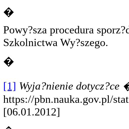
�
Powy?sza procedura sporz?d
Szkolnictwa Wy?szego.
�
[1]
Wyja?nienie dotycz?ce
https://pbn.nauka.gov.pl/
[06.01.2012]