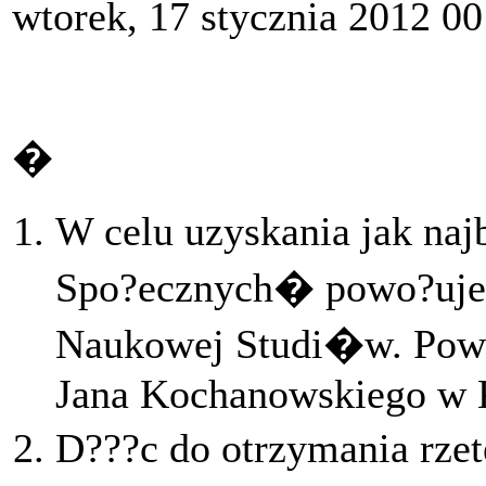
wtorek, 17 stycznia 2012 00
�
W celu uzyskania jak n
Spo?ecznych� powo?uje 
Naukowej Studi�w. Pows
Jana Kochanowskiego w K
D???c do otrzymania rze